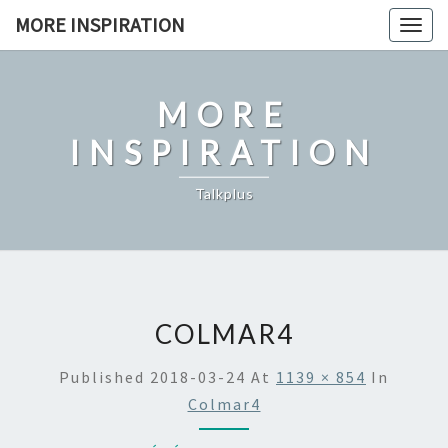
Skip
MORE INSPIRATION
Toggl
to
content
MORE
INSPIRATION
Talkplus
COLMAR4
Published
2018-03-24
At
1139 × 854
In
Colmar4