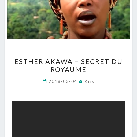
ESTHER
ESTHER AKAWA – SECRET DU
AKAWA
ROYAUME
–
SECRET
2018-03-04
Kris
DU
ROYAUME