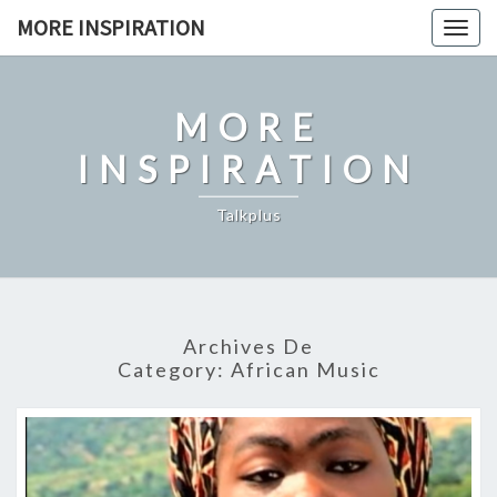
Skip
MORE INSPIRATION
Toggl
to
content
MORE
INSPIRATION
Talkplus
Archives De
Category:
African Music