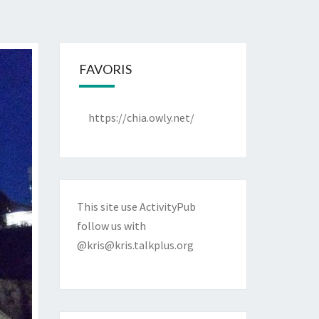
FAVORIS
https://chia.owly.net/
This site use ActivityPub
follow us with
@kris@kris.talkplus.org