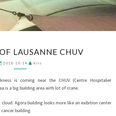
HOSPITAL
 OF LAUSANNE CHUV
OF
LAUSANNE
2018-10-14
Kris
CHUV
kness is coming near the CHUV (Centre Hospitalier
 is a big building area with lot of crane.
 cloud. Agora building looks more like an exibition center
 cancer building.