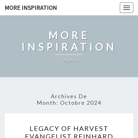
Skip
MORE INSPIRATION
Toggl
to
content
MORE
INSPIRATION
Talkplus
Archives De
Month:
Octobre 2024
LEGACY
LEGACY OF HARVEST
OF
EVANGELIST REINHARD