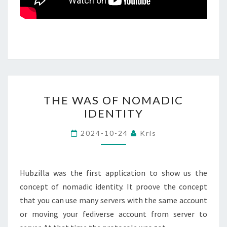
THE
THE WAS OF NOMADIC
WAS
IDENTITY
OF
NOMADIC
2024-10-24
Kris
IDENTITY
Hubzilla was the first application to show us the
concept of nomadic identity. It proove the concept
that you can use many servers with the same account
or moving your fediverse account from server to