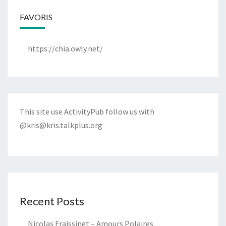
FAVORIS
https://chia.owly.net/
This site use ActivityPub follow us with
@kris@kris.talkplus.org
Recent Posts
Nicolas Fraissinet – Amours Polaires