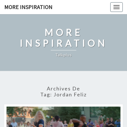
Skip
MORE INSPIRATION
Toggl
to
content
MORE
INSPIRATION
Talkplus
Archives De
Tag:
Jordan Feliz