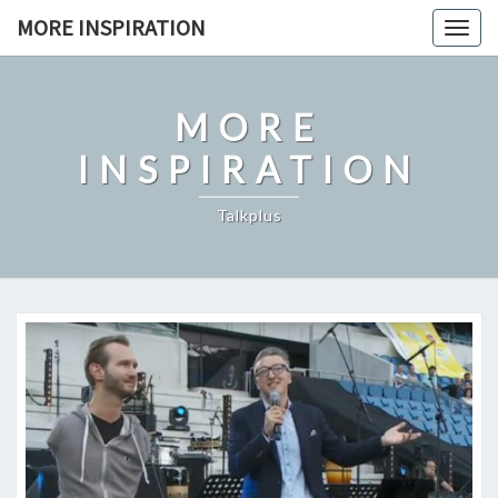
Skip
MORE INSPIRATION
Toggl
to
content
MORE
INSPIRATION
Talkplus