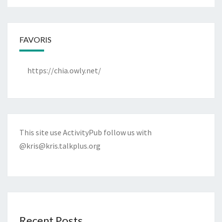
FAVORIS
https://chia.owly.net/
This site use ActivityPub follow us with
@kris@kris.talkplus.org
Recent Posts