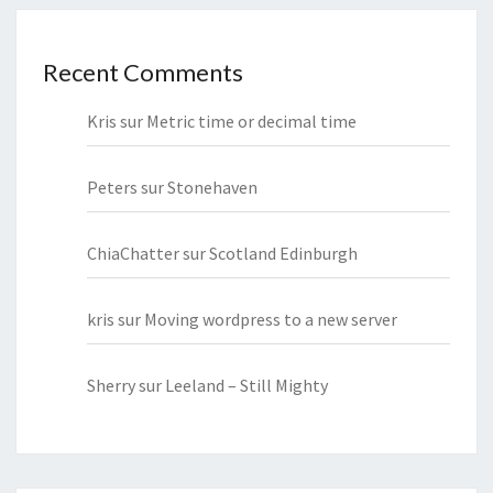
Recent Comments
Kris
sur
Metric time or decimal time
Peters
sur
Stonehaven
ChiaChatter
sur
Scotland Edinburgh
kris
sur
Moving wordpress to a new server
Sherry
sur
Leeland – Still Mighty