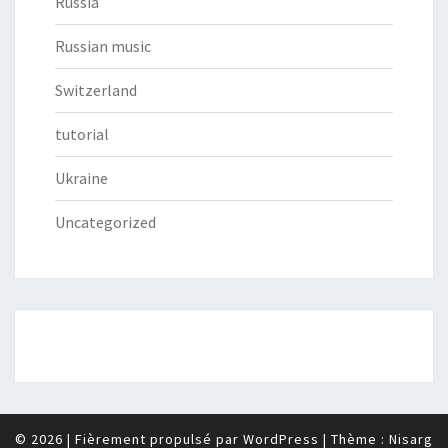
Russia
Russian music
Switzerland
tutorial
Ukraine
Uncategorized
© 2026
|
Fièrement propulsé par
WordPress
|
Thème :
Nisarg