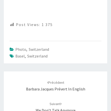
Post Views:
1 375
Photo
,
Switzerland
Basel
,
Switzerland
Navigation
d'article
Précédent
Barbara Jacques Prévert In English
Suivant
We Don’t Talk Anymore