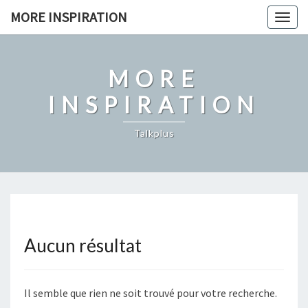
Skip
MORE INSPIRATION
Toggl
to
content
MORE
INSPIRATION
Talkplus
Aucun résultat
Aucun
résultat
Il semble que rien ne soit trouvé pour votre recherche.