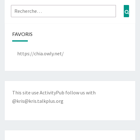
Rechercher :
Rech
FAVORIS
https://chia.owly.net/
This site use ActivityPub follow us with
@kris@kris.talkplus.org