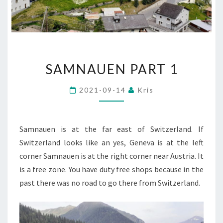
SAMNAUEN
SAMNAUEN PART 1
PART
1
2021-09-14
Kris
Samnauen is at the far east of Switzerland. If
Switzerland looks like an yes, Geneva is at the left
corner Samnauen is at the right corner near Austria. It
is a free zone. You have duty free shops because in the
past there was no road to go there from Switzerland.