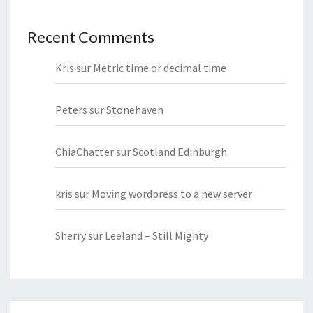
Recent Comments
Kris
sur
Metric time or decimal time
Peters
sur
Stonehaven
ChiaChatter
sur
Scotland Edinburgh
kris
sur
Moving wordpress to a new server
Sherry
sur
Leeland – Still Mighty